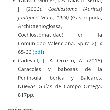
Talaván Gómez, J. & Talaván Serna,
J. (2006).
Cochlostoma (Auritus)
fontqueri (Haas, 1924)
(Gastropoda,
Architaenioglossa,
Cochlostomatidae) en la
Comunidad Valenciana. Spira 2(1):
65-66.(
pdf
)
Cadevall, J. & Orozco, A. (2016)
Caracoles y babosas de la
Península Ibérica y Baleares.
Nuevas Guías de Campo Omega.
817pp.