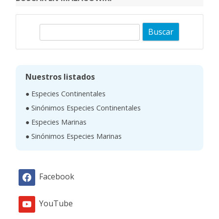
B
u
s
c
Nuestros listados
a
● Especies Continentales
r
● Sinónimos Especies Continentales
● Especies Marinas
● Sinónimos Especies Marinas
Facebook
YouTube