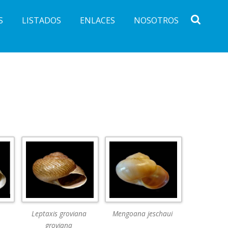
S
LISTADOS
ENLACES
NOSOTROS
Leptaxis groviana
Mengoana jeschaui
groviana