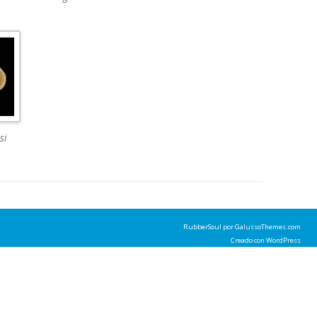
si
RubberSoul
por GalussoThemes.com
Creado con
WordPress