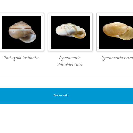
Portugala inchoata
Pyrenaearia
Pyrenaearia nava
daanidentata
Malacowiki