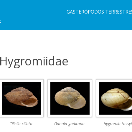
GASTERÓPODOS TERRESTRE
S
Hygromiidae
Ciliella ciliata
Ganula gadirana
Hygromia tassyi