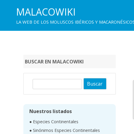
MALACOWIKI
LA WEB DE LOS MOLUSCOS IBÉRICOS Y MACARONÉSICO
BUSCAR EN MALACOWIKI
B
u
s
c
Nuestros listados
a
● Especies Continentales
r
● Sinónimos Especies Continentales