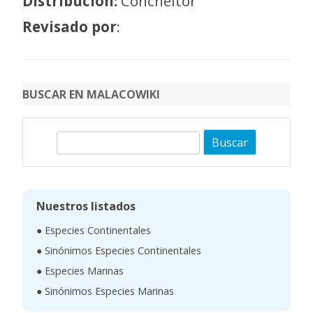
Distribución:
Concheitor
Revisado por
:
BUSCAR EN MALACOWIKI
B
u
s
c
Nuestros listados
a
● Especies Continentales
r
● Sinónimos Especies Continentales
● Especies Marinas
● Sinónimos Especies Marinas