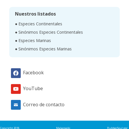
s
c
Nuestros listados
a
● Especies Continentales
r
● Sinónimos Especies Continentales
● Especies Marinas
● Sinónimos Especies Marinas
Facebook
YouTube
Correo de contacto
Copyright 2018
Malacowiki
RubberSoul
por