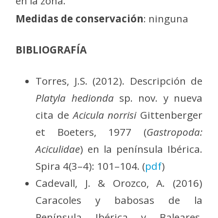
en la zona.
Medidas de conservación
: ninguna
BIBLIOGRAFÍA
Torres, J.S. (2012). Descripción de
Platyla hedionda
sp. nov. y nueva
cita de
Acicula norrisi
Gittenberger
et Boeters, 1977 (
Gastropoda:
Aciculidae
) en la península Ibérica.
Spira 4(3–4): 101–104. (
pdf
)
Cadevall, J. & Orozco, A. (2016)
Caracoles y babosas de la
Península Ibérica y Baleares.