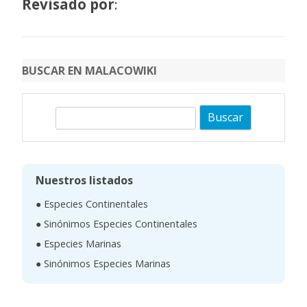
Revisado por
:
BUSCAR EN MALACOWIKI
B
u
s
c
Nuestros listados
a
● Especies Continentales
r
● Sinónimos Especies Continentales
● Especies Marinas
● Sinónimos Especies Marinas