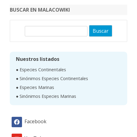
BUSCAR EN MALACOWIKI
B
u
s
c
Nuestros listados
a
● Especies Continentales
r
● Sinónimos Especies Continentales
● Especies Marinas
● Sinónimos Especies Marinas
Facebook