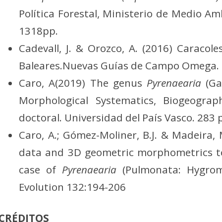
Política Forestal, Ministerio de Medio A
1318pp.
Cadevall, J. & Orozco, A. (2016) Caracol
Baleares.Nuevas Guías de Campo Omega.
Caro, A(2019) The genus
Pyrenaearia
(Ga
Morphological Systematics, Biogeogra
doctoral. Universidad del País Vasco. 283 p
Caro, A.; Gómez-Moliner, B.J. & Madeira,
data and 3D geometric morphometrics to
case of
Pyrenaearia
(Pulmonata: Hygromi
Evolution 132:194-206
CRÉDITOS