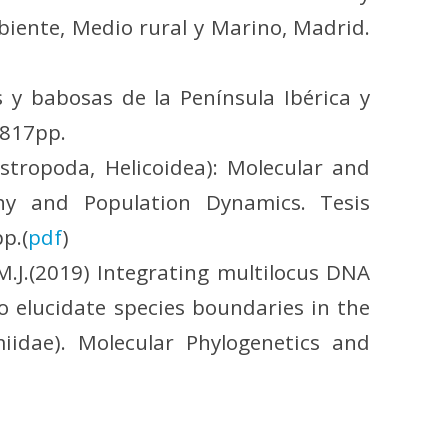
mbiente, Medio rural y Marino, Madrid.
es y babosas de la Península Ibérica y
 817pp.
stropoda, Helicoidea): Molecular and
phy and Population Dynamics. Tesis
p.(
pdf
)
 M.J.(2019) Integrating multilocus DNA
 elucidate species boundaries in the
idae). Molecular Phylogenetics and