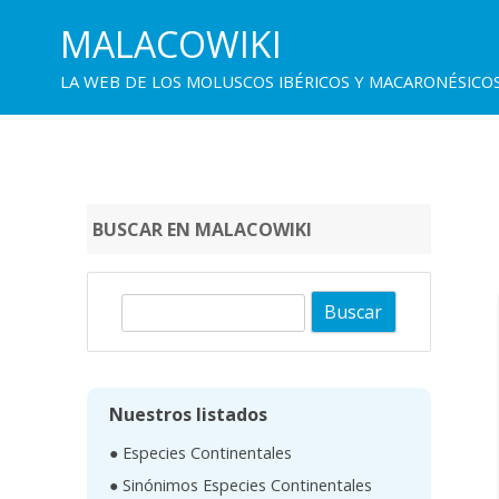
MALACOWIKI
LA WEB DE LOS MOLUSCOS IBÉRICOS Y MACARONÉSICO
BUSCAR EN MALACOWIKI
B
u
s
c
Nuestros listados
a
● Especies Continentales
r
● Sinónimos Especies Continentales