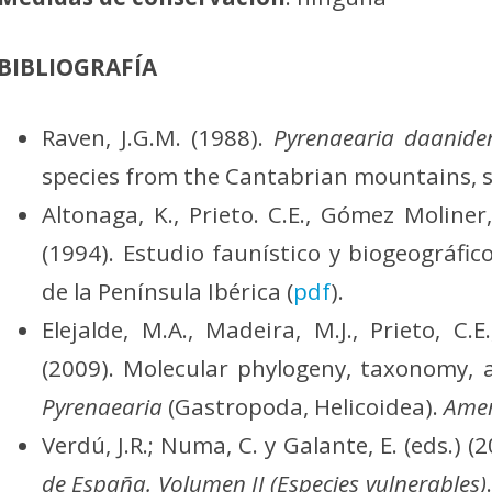
BIBLIOGRAFÍA
Raven, J.G.M. (1988).
Pyrenaearia daanide
species from the Cantabrian mountains, sp
Altonaga, K., Prieto. C.E., Gómez Moliner, B
(1994). Estudio faunístico y biogeográfic
de la Península Ibérica (
pdf
).
Elejalde, M.A., Madeira, M.J., Prieto, C.E
(2009). Molecular phylogeny, taxonomy, 
Pyrenaearia
(Gastropoda, Helicoidea).
Amer
Verdú, J.R.; Numa, C. y Galante, E. (eds.) (
de España. Volumen II (Especies vulnerables)