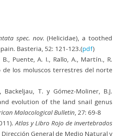
ntata spec. nov
. (Helicidae), a toothed
ain. Basteria, 52: 121-123.(
pdf
)
., Puente, A. I., Rallo, A., Martín., R.
o de los moluscos terrestres del norte
., Backeljau, T. y Gómez-Moliner, B.J.
and evolution of the land snail genus
ican Malacological Bulletin
, 27: 69-8
2011).
Atlas y Libro Rojo de invertebrados
. Dirección General de Medio Natural y