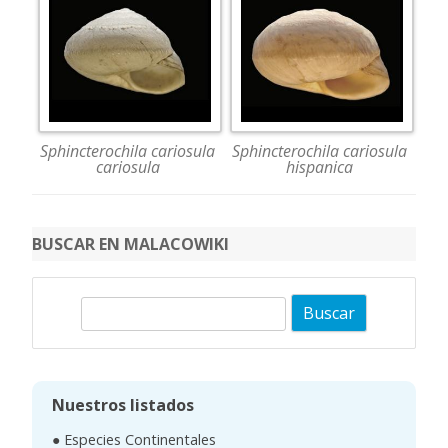
Sphincterochila cariosula
Sphincterochila cariosula
cariosula
hispanica
BUSCAR EN MALACOWIKI
B
u
s
c
Nuestros listados
a
● Especies Continentales
r