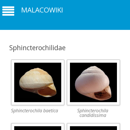
MALACOWIKI
Sphincterochilidae
Sphincterochila baetica
Sphincterochila
candidissima