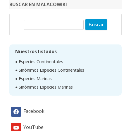
BUSCAR EN MALACOWIKI
B
u
s
c
Nuestros listados
a
● Especies Continentales
r
● Sinónimos Especies Continentales
● Especies Marinas
● Sinónimos Especies Marinas
Facebook
YouTube