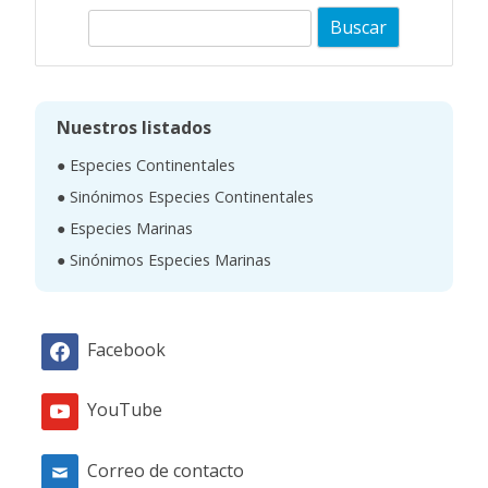
B
u
s
c
Nuestros listados
a
● Especies Continentales
r
● Sinónimos Especies Continentales
● Especies Marinas
● Sinónimos Especies Marinas
Facebook
YouTube
Correo de contacto