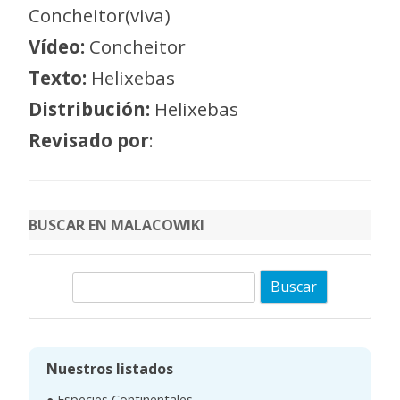
Concheitor(viva)
Vídeo:
Concheitor
Texto:
Helixebas
Distribución:
Helixebas
Revisado por
:
BUSCAR EN MALACOWIKI
B
u
s
c
Nuestros listados
a
● Especies Continentales