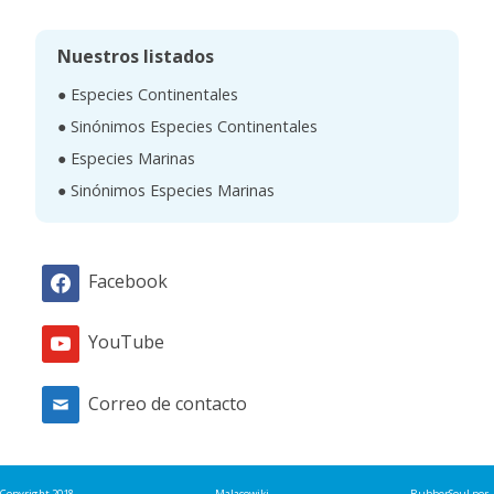
s
c
Nuestros listados
a
● Especies Continentales
r
● Sinónimos Especies Continentales
● Especies Marinas
● Sinónimos Especies Marinas
Facebook
YouTube
Correo de contacto
Copyright 2018
Malacowiki
RubberSoul
por