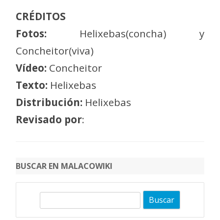
CRÉDITOS
Fotos:
Helixebas(concha) y
Concheitor(viva)
Vídeo:
Concheitor
Texto:
Helixebas
Distribución:
Helixebas
Revisado por
:
BUSCAR EN MALACOWIKI
B
u