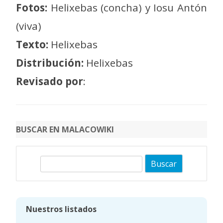
Fotos:
Helixebas (concha) y Iosu Antón
(viva)
Texto:
Helixebas
Distribución:
Helixebas
Revisado por
:
BUSCAR EN MALACOWIKI
B
u
s
c
Nuestros listados
a