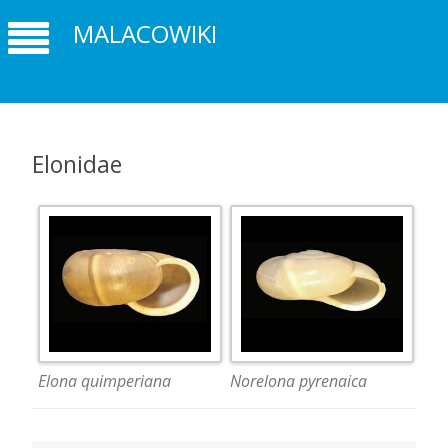
MALACOWIKI
Elonidae
Elona quimperiana
Norelona pyrenaica