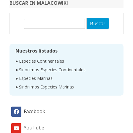
BUSCAR EN MALACOWIKI
B
u
s
c
Nuestros listados
a
● Especies Continentales
r
● Sinónimos Especies Continentales
● Especies Marinas
● Sinónimos Especies Marinas
Facebook
YouTube