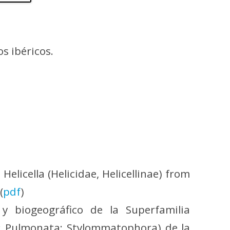
s ibéricos.
elicella (Helicidae, Helicellinae) from
(
pdf
)
 y biogeográfico de la Superfamilia
a: Pulmonata: Stylommatophora) de la