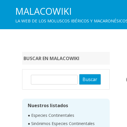
MALACOWIKI
LA WEB DE LOS MOLUSCOS IBÉRICOS Y MACARONÉSICO
BUSCAR EN MALACOWIKI
B
u
s
c
Nuestros listados
a
● Especies Continentales
r
● Sinónimos Especies Continentales