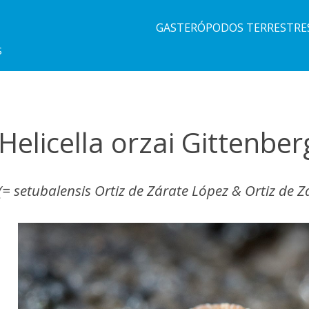
GASTERÓPODOS TERRESTRE
S
Helicella orzai Gittenb
(= setubalensis Ortiz de Zárate López & Ortiz de Z