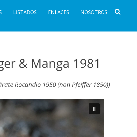
S
LISTADOS
ENLACES
NOSOTROS
erger & Manga 1981
árate Rocandio 1950 (non Pfeiffer 1850))