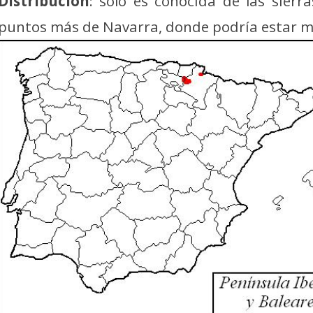
Distribución
: solo es conocida de las sierr
puntos más de Navarra, donde podría estar m