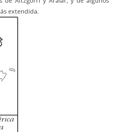
as de Aitzgorri y Aralar, y de algunos
ás extendida.