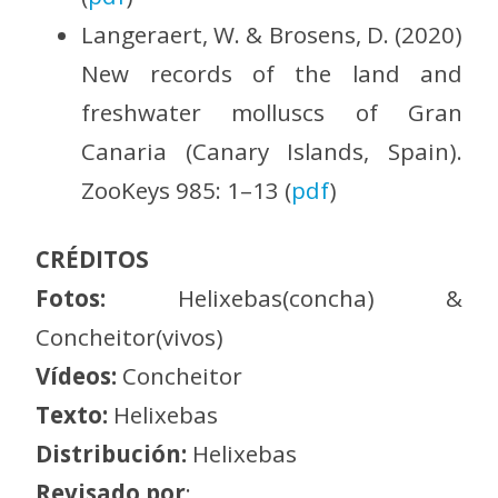
Langeraert, W. & Brosens, D. (2020)
New records of the land and
freshwater molluscs of Gran
Canaria (Canary Islands, Spain).
ZooKeys 985: 1–13 (
pdf
)
CRÉDITOS
Fotos:
Helixebas(concha) &
Concheitor(vivos)
Vídeos:
Concheitor
Texto:
Helixebas
Distribución:
Helixebas
Revisado por
: