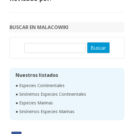
BUSCAR EN MALACOWIKI
B
u
s
c
Nuestros listados
a
● Especies Continentales
r
● Sinónimos Especies Continentales
● Especies Marinas
● Sinónimos Especies Marinas