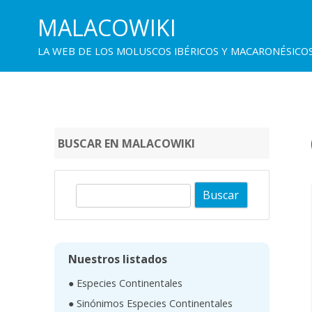
MALACOWIKI
LA WEB DE LOS MOLUSCOS IBÉRICOS Y MACARONÉSICO
BUSCAR EN MALACOWIKI
B
u
s
c
Nuestros listados
a
● Especies Continentales
r
● Sinónimos Especies Continentales