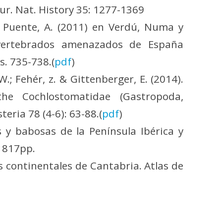
ur. Nat. History 35: 1277-1369
. & Puente, A. (2011) en Verdú, Numa y
nvertebrados amenazados de España
s. 735-738.(
pdf
)
W.; Fehér, z. & Gittenberger, E. (2014).
he Cochlostomatidae (Gastropoda,
ria 78 (4-6): 63-88.(
pdf
)
es y babosas de la Península Ibérica y
 817pp.
es continentales de Cantabria. Atlas de