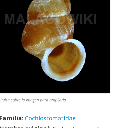
Pulsa sobre la imagen para ampliarla
Familia:
Cochlostomatidae