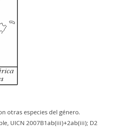
 otras especies del género.
le, UICN 2007B1ab(iii)+2ab(iii); D2