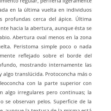
imiento regular, periferia ligeramente
da en la última vuelta en individuos
s profundas cerca del ápice. Última
nte hacia la abertura, aunque ésta se
labio. Abertura oval menos en la zona
elta. Peristoma simple poco o nada
mente reflejado sobre el borde del
profundo, mostrando internamente las
y algo translúcida. Protoconcha más o
leoconcha con la parte superior con
on algo irregulares pero continuas; la
No se observan pelos. Superficie de la
te, aunque la textura de la misma está