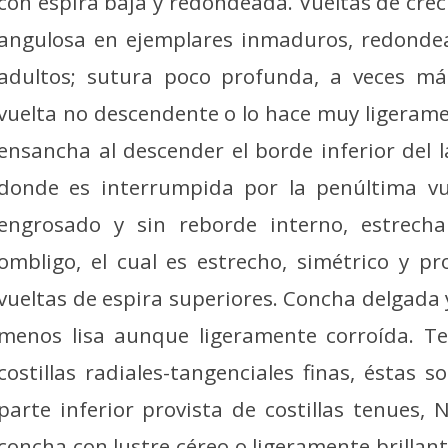
con espira baja y redondeada. Vueltas de crec
angulosa en ejemplares inmaduros, redondea
adultos; sutura poco profunda, a veces má
vuelta no descendente o lo hace muy ligerame
ensancha al descender el borde inferior del 
donde es interrumpida por la penúltima vu
engrosado y sin reborde interno, estrecha
ombligo, el cual es estrecho, simétrico y 
vueltas de espira superiores. Concha delgada 
menos lisa aunque ligeramente corroída. Te
costillas radiales-tangenciales finas, éstas s
parte inferior provista de costillas tenues, 
concha con lustre céreo o ligeramente brillan