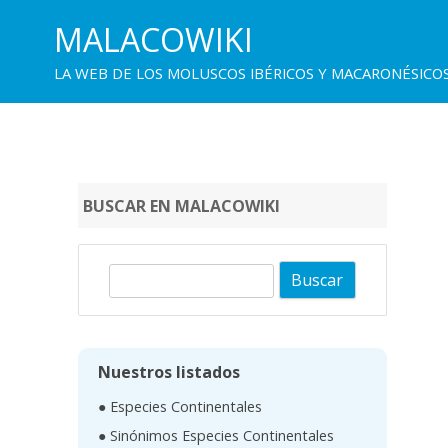
MALACOWIKI
LA WEB DE LOS MOLUSCOS IBÉRICOS Y MACARONÉSICO
BUSCAR EN MALACOWIKI
B
u
s
c
Nuestros listados
a
● Especies Continentales
r
● Sinónimos Especies Continentales