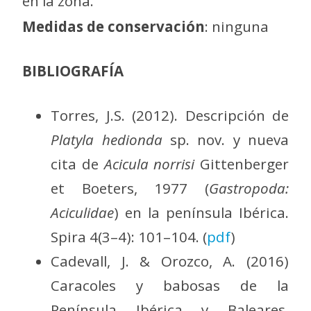
en la zona.
Medidas de conservación
: ninguna
BIBLIOGRAFÍA
Torres, J.S. (2012). Descripción de
Platyla hedionda
sp. nov. y nueva
cita de
Acicula norrisi
Gittenberger
et Boeters, 1977 (
Gastropoda:
Aciculidae
) en la península Ibérica.
Spira 4(3–4): 101–104. (
pdf
)
Cadevall, J. & Orozco, A. (2016)
Caracoles y babosas de la
Península Ibérica y Baleares.