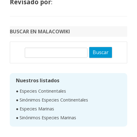
Revisado por
:
BUSCAR EN MALACOWIKI
B
u
s
c
Nuestros listados
a
● Especies Continentales
r
● Sinónimos Especies Continentales
● Especies Marinas
● Sinónimos Especies Marinas