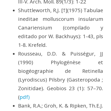
III-V. Arch. Moll. 89(1/3): 1-22
Shuttleworth, R,J. [†](1975) Tabulae
ineditae molluscorum insularum
Canariensium (compilado y
editado por W. Backhuys): 1-43, pls
1-8. Krefeld.
Rousseau, D.D. & Puisségur, JJ
(1990) Phylogénèse et
biogéographie de Retinella
(Lyrodiscus) Pilsbry (Gasteropoda ;
Zonitidae). Geobios 23 (1): 57–70.
(
pdf)
Bank, R.A.; Groh, K. & Ripken, Th.E.J.