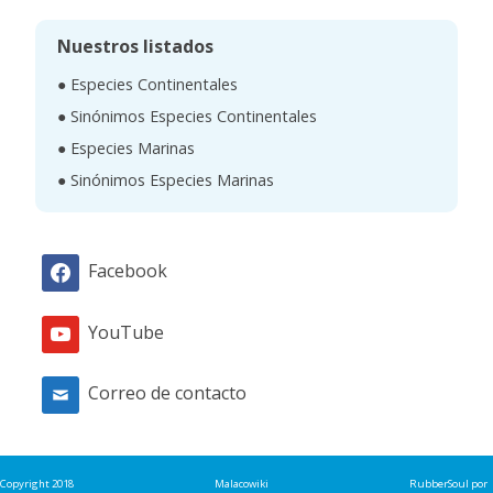
c
Nuestros listados
a
● Especies Continentales
r
● Sinónimos Especies Continentales
● Especies Marinas
● Sinónimos Especies Marinas
Facebook
YouTube
Correo de contacto
Copyright 2018
Malacowiki
RubberSoul
por