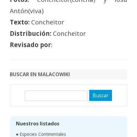
Antón(viva)
Texto:
Concheitor
Distribución:
Concheitor
Revisado por
:
BUSCAR EN MALACOWIKI
B
u
s
c
Nuestros listados
a
● Especies Continentales
r