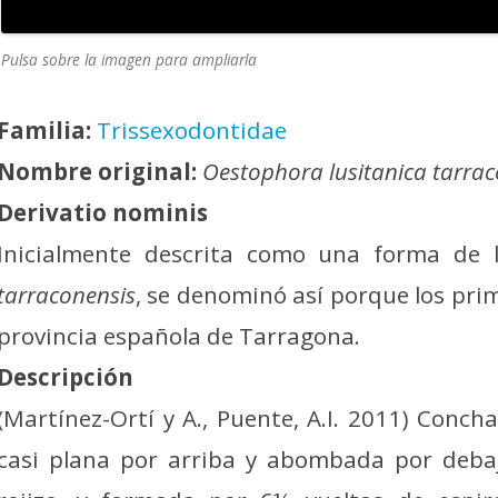
Pulsa sobre la imagen para ampliarla
Familia:
Trissexodontidae
Nombre original:
Oestophora lusitanica tarrac
Derivatio nominis
Inicialmente descrita como una forma de
tarraconensis
, se denominó así porque los pri
provincia española de Tarragona.
Descripción
(Martínez-Ortí y A., Puente, A.I. 2011) Conch
casi plana por arriba y abombada por debaj