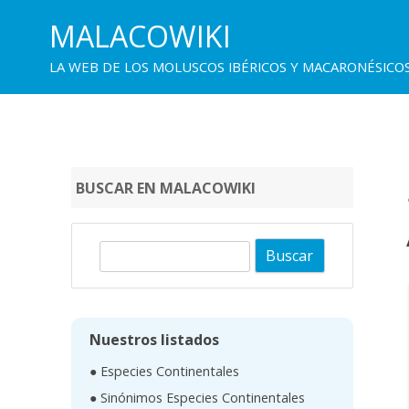
MALACOWIKI
LA WEB DE LOS MOLUSCOS IBÉRICOS Y MACARONÉSICO
BUSCAR EN MALACOWIKI
B
u
s
c
Nuestros listados
a
● Especies Continentales
r
● Sinónimos Especies Continentales