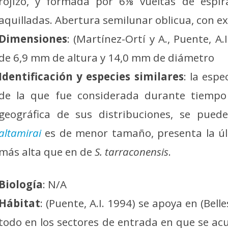
rojizo, y formada por 6⅛ vueltas de espir
aquilladas. Abertura semilunar oblicua, con e
Dimensiones
: (Martínez-Ortí y A., Puente, 
de 6,9 mm de altura y 14,0 mm de diámetro
Identificación y especies similares
: la esp
de la que fue considerada durante tiempo
geográfica de sus distribuciones, se pued
altamirai
es de menor tamaño, presenta la últ
más alta que en de
S. tarraconensis
.
Biología
: N/A
Hábitat
: (Puente, A.I. 1994) se apoya en (Bell
todo en los sectores de entrada en que se acu