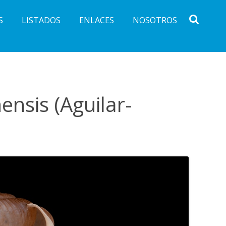
S
LISTADOS
ENLACES
NOSOTROS
nsis (Aguilar-