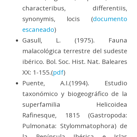
characteribus, differentiis,
synonymis, locis (
documento
escaneado
)
Gasull, L. (1975). Fauna
malacológica terrestre del sudeste
ibérico. Bol. Soc. Hist. Nat. Baleares
XX: 1-155.(
pdf
)
Puente, A.I.(1994). Estudio
taxonómico y biogeográfico de la
superfamilia Helicoidea
Rafinesque, 1815 (Gastropoda:
Pulmonata: Stylommatophora) de
la Península Ibérica e Islas