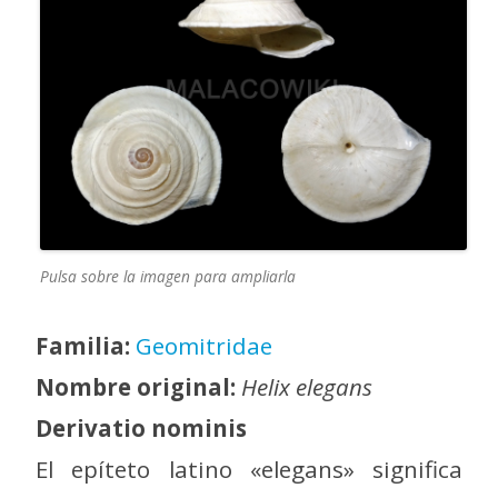
Pulsa sobre la imagen para ampliarla
Familia:
Geomitridae
Nombre original:
Helix elegans
Derivatio nominis
El epíteto latino «elegans» significa