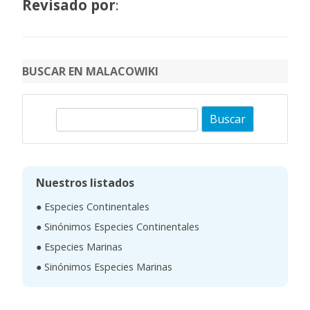
Revisado por
:
BUSCAR EN MALACOWIKI
B
u
s
c
Nuestros listados
a
● Especies Continentales
r
● Sinónimos Especies Continentales
● Especies Marinas
● Sinónimos Especies Marinas