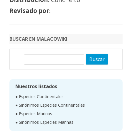
Revisado por
:
BUSCAR EN MALACOWIKI
B
u
s
c
Nuestros listados
a
● Especies Continentales
r
● Sinónimos Especies Continentales
● Especies Marinas
● Sinónimos Especies Marinas