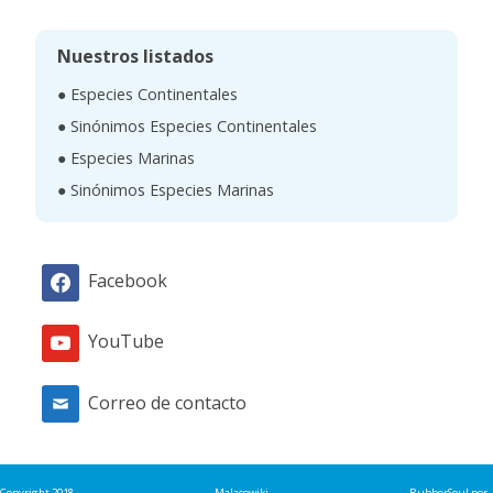
s
c
Nuestros listados
a
● Especies Continentales
r
● Sinónimos Especies Continentales
● Especies Marinas
● Sinónimos Especies Marinas
Facebook
YouTube
Correo de contacto
Copyright 2018
Malacowiki
RubberSoul
por