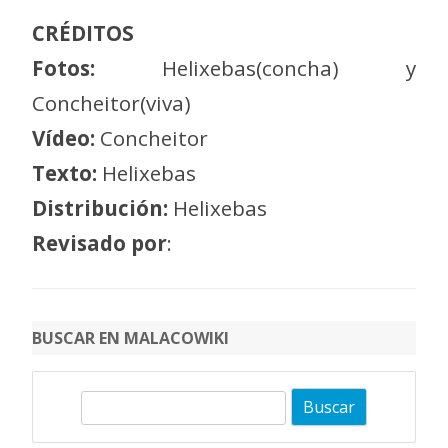
CRÉDITOS
Fotos:
Helixebas(concha) y
Concheitor(viva)
Vídeo:
Concheitor
Texto:
Helixebas
Distribución:
Helixebas
Revisado por
:
BUSCAR EN MALACOWIKI
B
u