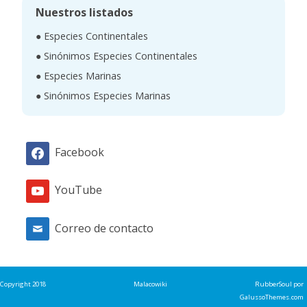
c
Nuestros listados
a
● Especies Continentales
r
● Sinónimos Especies Continentales
● Especies Marinas
● Sinónimos Especies Marinas
Facebook
YouTube
Correo de contacto
Copyright 2018
Malacowiki
RubberSoul
por
GalussoThemes.com