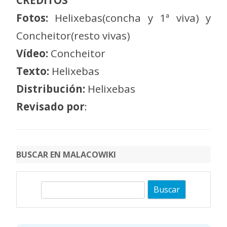
Fotos:
Helixebas(concha y 1ª viva) y
Concheitor(resto vivas)
Vídeo:
Concheitor
Texto:
Helixebas
Distribución:
Helixebas
Revisado por
:
BUSCAR EN MALACOWIKI
B
u
s