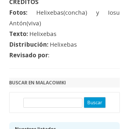
CRÉDITOS
Fotos:
Helixebas(concha) y Iosu
Antón(viva)
Texto:
Helixebas
Distribución:
Helixebas
Revisado por
:
BUSCAR EN MALACOWIKI
B
u
s
c