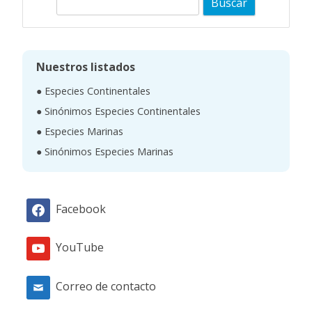
u
s
c
Nuestros listados
a
● Especies Continentales
r
● Sinónimos Especies Continentales
● Especies Marinas
● Sinónimos Especies Marinas
Facebook
YouTube
Correo de contacto