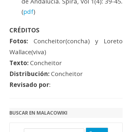
de Andalucía. Spira, Vol 1(4): 39-45.
(
pdf
)
CRÉDITOS
Fotos:
Concheitor(concha) y Loreto
Wallace(viva)
Texto:
Concheitor
Distribución:
Concheitor
Revisado por
:
BUSCAR EN MALACOWIKI
B