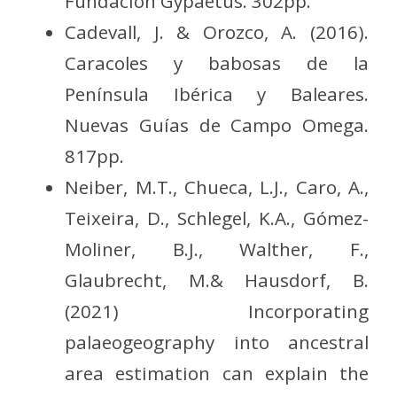
Fundación Gypaetus. 302pp.
Cadevall, J. & Orozco, A. (2016).
Caracoles y babosas de la
Península Ibérica y Baleares.
Nuevas Guías de Campo Omega.
817pp.
Neiber, M.T., Chueca, L.J., Caro, A.,
Teixeira, D., Schlegel, K.A., Gómez-
Moliner, B.J., Walther, F.,
Glaubrecht, M.& Hausdorf, B.
(2021) Incorporating
palaeogeography into ancestral
area estimation can explain the