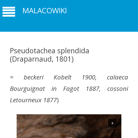
MALACOWIKI
Pseudotachea splendida
(Draparnaud, 1801)
= beckeri Kobelt 1900, calaeca
Bourguignat in Fagot 1887, cossoni
Letourneux 1877
)