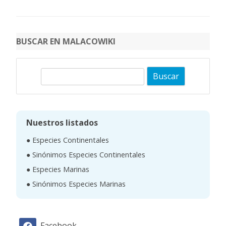
BUSCAR EN MALACOWIKI
B
u
s
c
Nuestros listados
a
● Especies Continentales
r
● Sinónimos Especies Continentales
● Especies Marinas
● Sinónimos Especies Marinas
Facebook