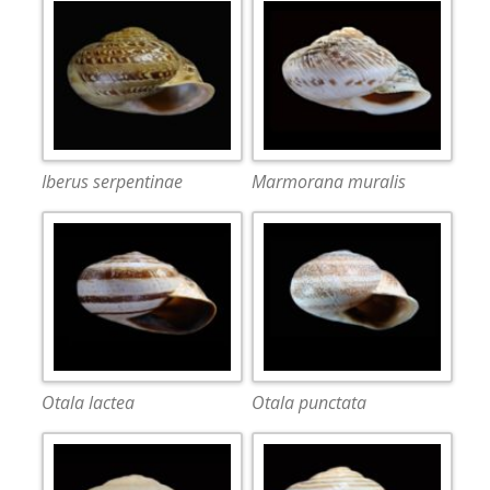
Iberus serpentinae
Marmorana muralis
Otala lactea
Otala punctata