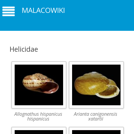
MALACOWIKI
Helicidae
Allognathus hispanicus
Arianta canigonensis
hispanicus
xatartii