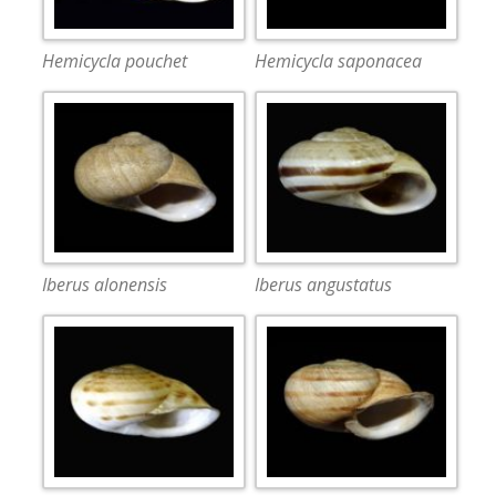
Hemicycla pouchet
Hemicycla saponacea
Iberus alonensis
Iberus angustatus