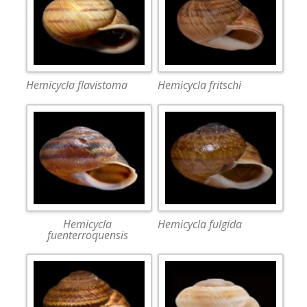
Hemicycla flavistoma
Hemicycla fritschi
Hemicycla
Hemicycla fulgida
fuenterroquensis