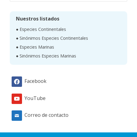
s
c
Nuestros listados
a
● Especies Continentales
r
● Sinónimos Especies Continentales
● Especies Marinas
● Sinónimos Especies Marinas
Facebook
YouTube
Correo de contacto