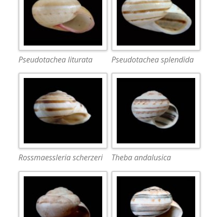
Pseudotachea liturata
Pseudotachea splendida
Rossmaessleria scherzeri
Theba andalusica