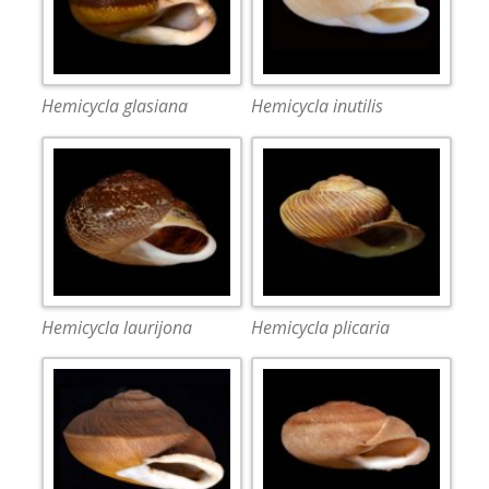
Hemicycla glasiana
Hemicycla inutilis
Hemicycla laurijona
Hemicycla plicaria