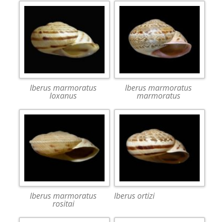
Iberus marmoratus
Iberus marmoratus
loxanus
marmoratus
Iberus marmoratus
Iberus ortizi
rositai