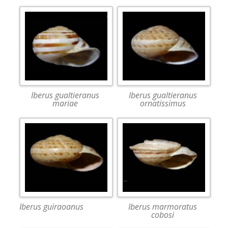
Iberus gualtieranus
Iberus gualtieranus
mariae
ornatissimus
Iberus guiraoanus
Iberus marmoratus
cobosi