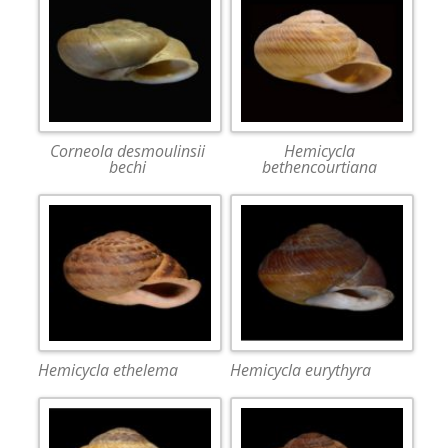
Corneola desmoulinsii
Hemicycla
bechi
bethencourtiana
Hemicycla ethelema
Hemicycla eurythyra