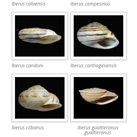
Iberus calaensis
Iberus campesinus
Iberus candoni
Iberus carthaginiensis
Iberus cilbanus
Iberus gualtieranus
gualtieranus