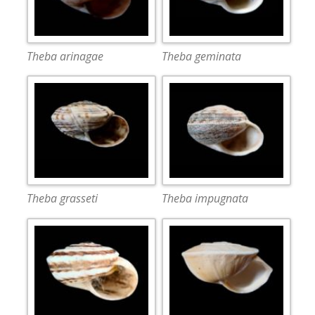
Theba arinagae
Theba geminata
Theba grasseti
Theba impugnata