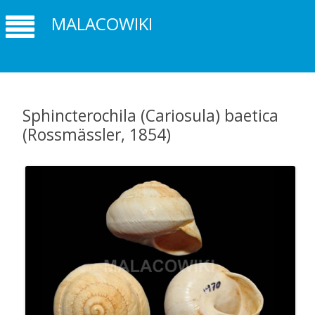
MALACOWIKI
Sphincterochila (Cariosula) baetica
(Rossmässler, 1854)