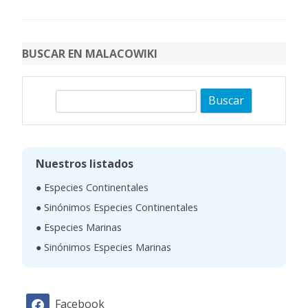
BUSCAR EN MALACOWIKI
B
u
s
c
Nuestros listados
a
● Especies Continentales
r
● Sinónimos Especies Continentales
● Especies Marinas
● Sinónimos Especies Marinas
Facebook