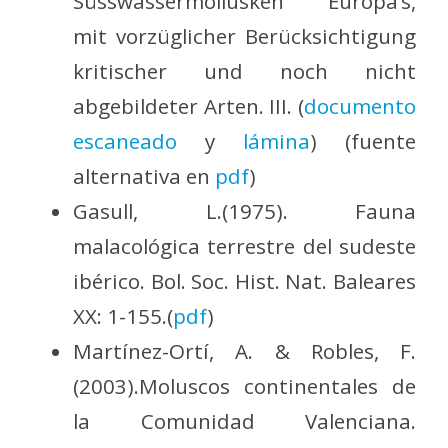
Süsswassermollusken Europa’s,
mit vorzüglicher Berücksichtigung
kritischer und noch nicht
abgebildeter Arten. III. (
documento
escaneado
y
lámina
) (fuente
alternativa en
pdf
)
Gasull, L.(1975). Fauna
malacológica terrestre del sudeste
ibérico. Bol. Soc. Hist. Nat. Baleares
XX: 1-155.(
pdf
)
Martínez-Ortí, A. & Robles, F.
(2003).Moluscos continentales de
la Comunidad Valenciana.