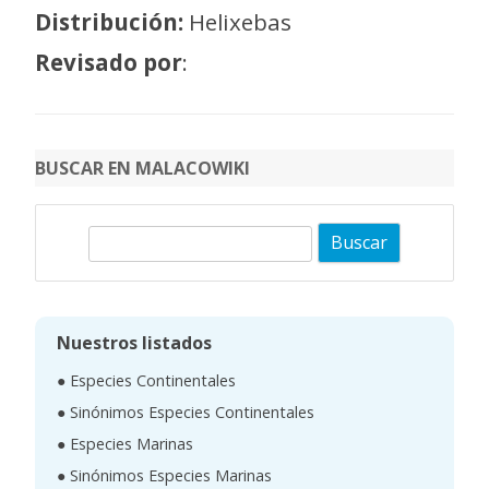
Distribución:
Helixebas
Revisado por
:
BUSCAR EN MALACOWIKI
B
u
s
c
Nuestros listados
a
● Especies Continentales
r
● Sinónimos Especies Continentales
● Especies Marinas
● Sinónimos Especies Marinas