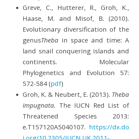
Greve, C., Hutterer, R., Groh, K.,
Haase, M. and Misof, B. (2010).
Evolutionary diversification of the
genus
Theba
in space and time: A
land snail conquering islands and
continents. Molecular
Phylogenetics and Evolution 57:
572-584 (
pdf
)
Groh, K. & Neubert, E. (2013).
Theba
impugnata.
The IUCN Red List of
Threatened Species 2013:
e.T157120A5040107.
https://dx.do
i.org/10.2305/IUCN.UK.2011-