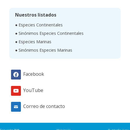
s
c
Nuestros listados
a
● Especies Continentales
r
● Sinónimos Especies Continentales
● Especies Marinas
● Sinónimos Especies Marinas
Facebook
YouTube
Correo de contacto