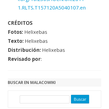
1.RLTS.T157120A5040107.en
CRÉDITOS
Fotos:
Helixebas
Texto:
Helixebas
Distribución:
Helixebas
Revisado por
:
BUSCAR EN MALACOWIKI
B
u