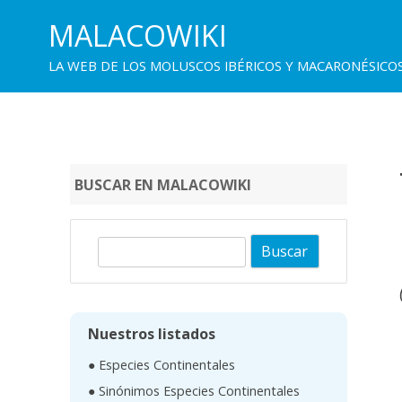
MALACOWIKI
LA WEB DE LOS MOLUSCOS IBÉRICOS Y MACARONÉSICO
BUSCAR EN MALACOWIKI
B
u
s
c
Nuestros listados
a
● Especies Continentales
r
● Sinónimos Especies Continentales