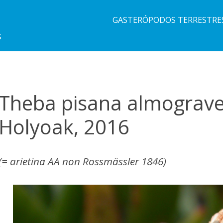
GASTERÓPODOS TERRESTRE
S
Theba pisana almograve
Holyoak, 2016
(= arietina AA non Rossmässler 1846)