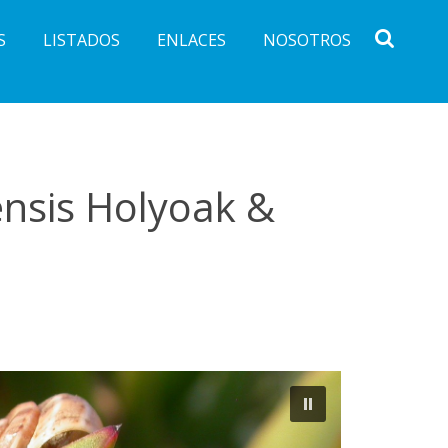
S
LISTADOS
ENLACES
NOSOTROS
nsis Holyoak &