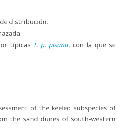
de distribución.
nazada
por típicas
T. p. pisana
, con la que se
ssessment of the keeled subspecies of
rom the sand dunes of south-western