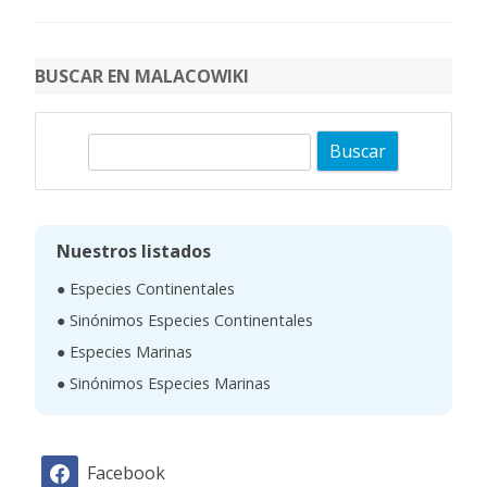
BUSCAR EN MALACOWIKI
B
u
s
c
Nuestros listados
a
● Especies Continentales
r
● Sinónimos Especies Continentales
● Especies Marinas
● Sinónimos Especies Marinas
Facebook