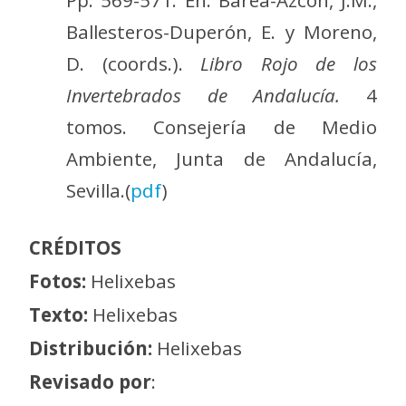
Pp. 569-571. En: Barea-Azcón, J.M.,
Ballesteros-Duperón, E. y Moreno,
D. (coords.).
Libro Rojo de los
Invertebrados de Andalucía.
4
tomos. Consejería de Medio
Ambiente, Junta de Andalucía,
Sevilla.(
pdf
)
CRÉDITOS
Fotos:
Helixebas
Texto:
Helixebas
Distribución:
Helixebas
Revisado por
: