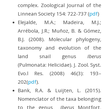
complex. Zoological Journal of the
Linnean Society 154: 722-737 (
pdf
)
Elejalde, M.A.; Madeira, M.J.;
Arrébola, J.R.; Muñoz, B. & Gómez,
B.J. (2008). Molecular phylogeny,
taxonomy and evolution of the
land snail genus
Iberus
(Pulmonata: Helicidae). J. Zool. Syst.
Evo.l Res. (2008) 46(3): 193–
202(
pdf
).
Bank, R.A. & Luijten, L. (2015).
Nomenclator of the taxa belonging
to the genus
Iberus
Montfort,