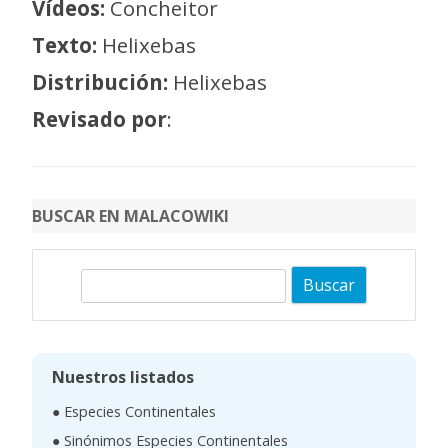
Vídeos:
Concheitor
Texto:
Helixebas
Distribución:
Helixebas
Revisado por
:
BUSCAR EN MALACOWIKI
B
u
s
c
Nuestros listados
a
● Especies Continentales
r
● Sinónimos Especies Continentales