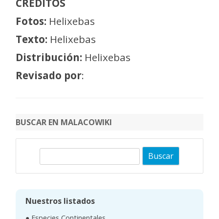
CRÉDITOS
Fotos:
Helixebas
Texto:
Helixebas
Distribución:
Helixebas
Revisado por
:
BUSCAR EN MALACOWIKI
B
u
s
c
Nuestros listados
a
● Especies Continentales