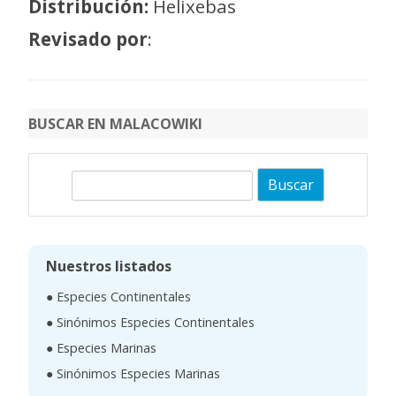
Distribución:
Helixebas
Revisado por
:
BUSCAR EN MALACOWIKI
B
u
s
c
Nuestros listados
a
● Especies Continentales
r
● Sinónimos Especies Continentales
● Especies Marinas
● Sinónimos Especies Marinas