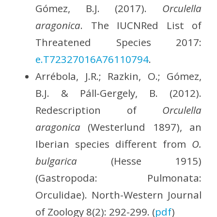
Gómez, B.J. (2017).
Orculella
aragonica
. The IUCNRed List of
Threatened Species 2017:
e.T72327016A76110794
.
Arrébola, J.R.; Razkin, O.; Gómez,
B.J. & Páll-Gergely, B. (2012).
Redescription of
Orculella
aragonica
(Westerlund 1897), an
Iberian species different from
O.
bulgarica
(Hesse 1915)
(Gastropoda: Pulmonata:
Orculidae). North-Western Journal
of Zoology 8(2): 292-299. (
pdf
)