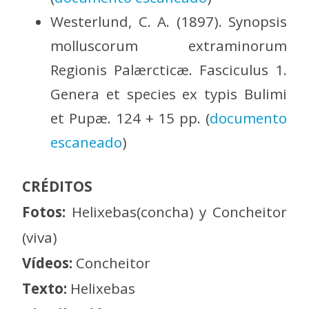
Westerlund, C. A. (1897). Synopsis
molluscorum extraminorum
Regionis Palærcticæ. Fasciculus 1.
Genera et species ex typis Bulimi
et Pupæ. 124 + 15 pp. (
documento
escaneado
)
CRÉDITOS
Fotos:
Helixebas(concha) y Concheitor
(viva)
Vídeos:
Concheitor
Texto:
Helixebas