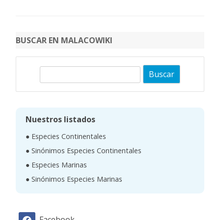
BUSCAR EN MALACOWIKI
B
u
s
c
Nuestros listados
a
● Especies Continentales
r
● Sinónimos Especies Continentales
● Especies Marinas
● Sinónimos Especies Marinas
Facebook