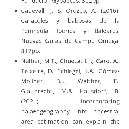
Fundación Gypaetus. 302pp.
Cadevall, J. & Orozco, A. (2016).
Caracoles y babosas de la
Península Ibérica y Baleares.
Nuevas Guías de Campo Omega.
817pp.
Neiber, M.T., Chueca, L.J., Caro, A.,
Teixeira, D., Schlegel, K.A., Gómez-
Moliner, B.J., Walther, F.,
Glaubrecht, M.& Hausdorf, B.
(2021) Incorporating
palaeogeography into ancestral
area estimation can explain the