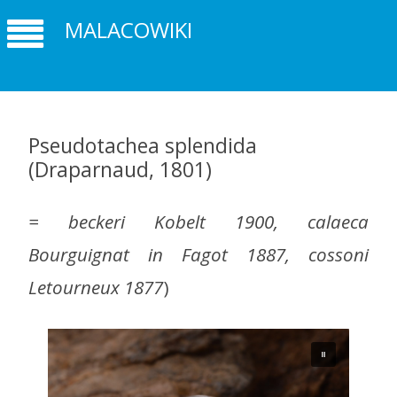
MALACOWIKI
Pseudotachea splendida
(Draparnaud, 1801)
= beckeri Kobelt 1900, calaeca
Bourguignat in Fagot 1887, cossoni
Letourneux 1877
)