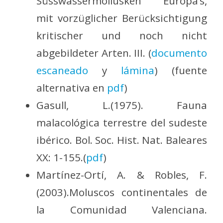
Süsswassermollusken Europa’s,
mit vorzüglicher Berücksichtigung
kritischer und noch nicht
abgebildeter Arten. III. (
documento
escaneado
y
lámina
) (fuente
alternativa en
pdf
)
Gasull, L.(1975). Fauna
malacológica terrestre del sudeste
ibérico. Bol. Soc. Hist. Nat. Baleares
XX: 1-155.(
pdf
)
Martínez-Ortí, A. & Robles, F.
(2003).Moluscos continentales de
la Comunidad Valenciana.