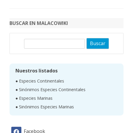
BUSCAR EN MALACOWIKI
B
u
s
c
Nuestros listados
a
● Especies Continentales
r
● Sinónimos Especies Continentales
● Especies Marinas
● Sinónimos Especies Marinas
Facebook