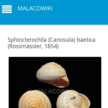
MALACOWIKI
Sphincterochila (Cariosula) baetica
(Rossmässler, 1854)