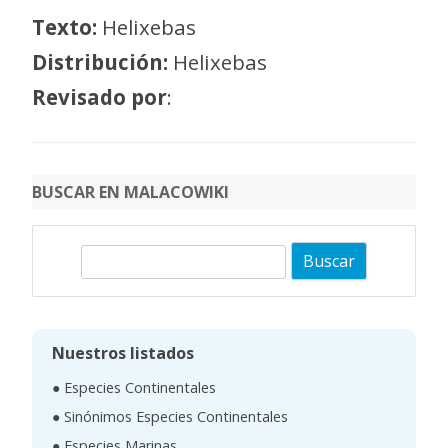
Texto:
Helixebas
Distribución:
Helixebas
Revisado por
:
BUSCAR EN MALACOWIKI
B
u
s
c
Nuestros listados
a
● Especies Continentales
r
● Sinónimos Especies Continentales
● Especies Marinas