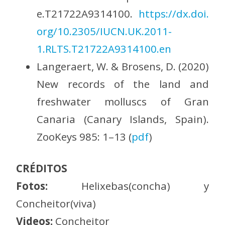
e.T21722A9314100.
https://dx.doi.
org/10.2305/IUCN.UK.2011-
1.RLTS.T21722A9314100.en
Langeraert, W. & Brosens, D. (2020)
New records of the land and
freshwater molluscs of Gran
Canaria (Canary Islands, Spain).
ZooKeys 985: 1–13 (
pdf
)
CRÉDITOS
Fotos:
Helixebas(concha) y
Concheitor(viva)
Videos:
Concheitor