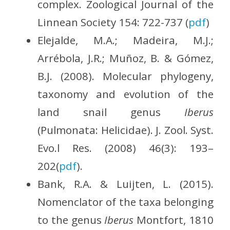
complex. Zoological Journal of the
Linnean Society 154: 722-737 (
pdf
)
Elejalde, M.A.; Madeira, M.J.;
Arrébola, J.R.; Muñoz, B. & Gómez,
B.J. (2008). Molecular phylogeny,
taxonomy and evolution of the
land snail genus
Iberus
(Pulmonata: Helicidae). J. Zool. Syst.
Evo.l Res. (2008) 46(3): 193–
202(
pdf
).
Bank, R.A. & Luijten, L. (2015).
Nomenclator of the taxa belonging
to the genus
Iberus
Montfort, 1810