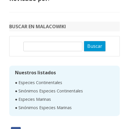
BUSCAR EN MALACOWIKI
B
u
s
c
Nuestros listados
a
● Especies Continentales
r
● Sinónimos Especies Continentales
● Especies Marinas
● Sinónimos Especies Marinas