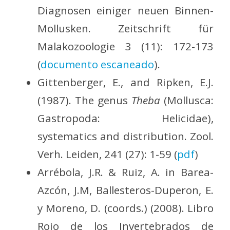
Diagnosen einiger neuen Binnen-
Mollusken. Zeitschrift für
Malakozoologie 3 (11): 172-173
(
documento escaneado
).
Gittenberger, E., and Ripken, E.J.
(1987). The genus
Theba
(Mollusca:
Gastropoda: Helicidae),
systematics and distribution. Zool.
Verh. Leiden, 241 (27): 1-59 (
pdf
)
Arrébola, J.R. & Ruiz, A. in Barea-
Azcón, J.M, Ballesteros-Duperon, E.
y Moreno, D. (coords.) (2008). Libro
Rojo de los Invertebrados de