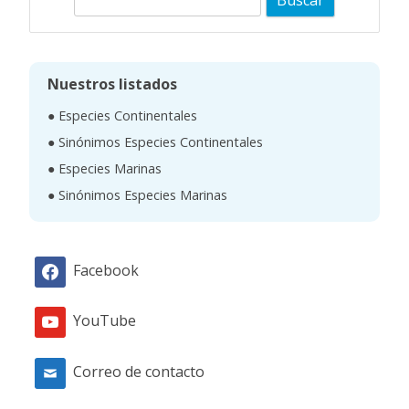
u
s
c
Nuestros listados
a
● Especies Continentales
r
● Sinónimos Especies Continentales
● Especies Marinas
● Sinónimos Especies Marinas
Facebook
YouTube
Correo de contacto