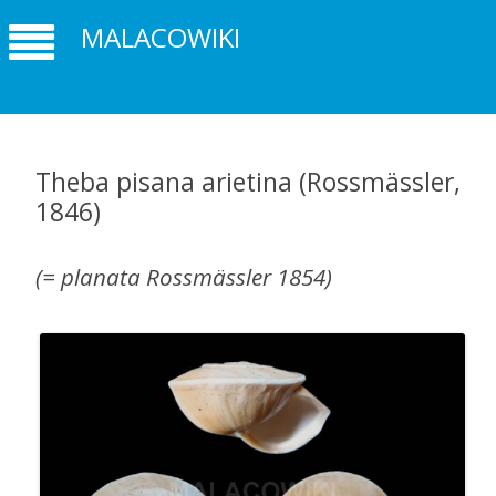
MALACOWIKI
Theba pisana arietina (Rossmässler,
1846)
(= planata Rossmässler 1854)