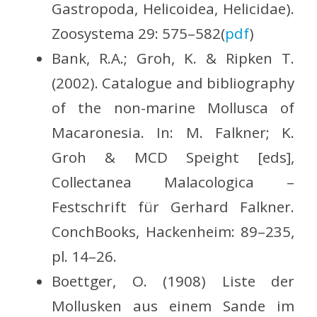
Gastropoda, Helicoidea, Helicidae).
Zoosystema 29: 575–582(
pdf
)
Bank, R.A.; Groh, K. & Ripken T.
(2002). Catalogue and bibliography
of the non-marine Mollusca of
Macaronesia. In: M. Falkner; K.
Groh & MCD Speight [eds],
Collectanea Malacologica –
Festschrift für Gerhard Falkner.
ConchBooks, Hackenheim: 89–235,
pl. 14–26.
Boettger, O. (1908) Liste der
Mollusken aus einem Sande im