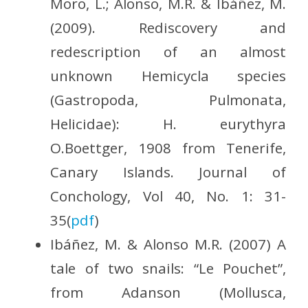
Moro, L.; Alonso, M.R. & Ibáñez, M.
(2009). Rediscovery and
redescription of an almost
unknown Hemicycla species
(Gastropoda, Pulmonata,
Helicidae): H. eurythyra
O.Boettger, 1908 from Tenerife,
Canary Islands. Journal of
Conchology, Vol 40, No. 1: 31-
35(
pdf
)
Ibáñez, M. & Alonso M.R. (2007) A
tale of two snails: “Le Pouchet”,
from Adanson (Mollusca,