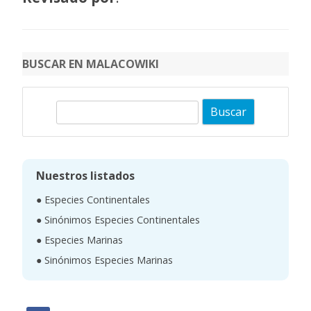
BUSCAR EN MALACOWIKI
B
u
s
c
Nuestros listados
a
● Especies Continentales
r
● Sinónimos Especies Continentales
● Especies Marinas
● Sinónimos Especies Marinas