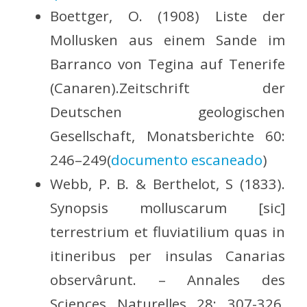
Boettger, O. (1908) Liste der
Mollusken aus einem Sande im
Barranco von Tegina auf Tenerife
(Canaren).Zeitschrift der
Deutschen geologischen
Gesellschaft, Monatsberichte 60:
246–249(
documento escaneado
)
Webb, P. B. & Berthelot, S (1833).
Synopsis molluscarum [sic]
terrestrium et fluviatilium quas in
itineribus per insulas Canarias
observârunt. – Annales des
Sciences Naturelles 28: 307-326.