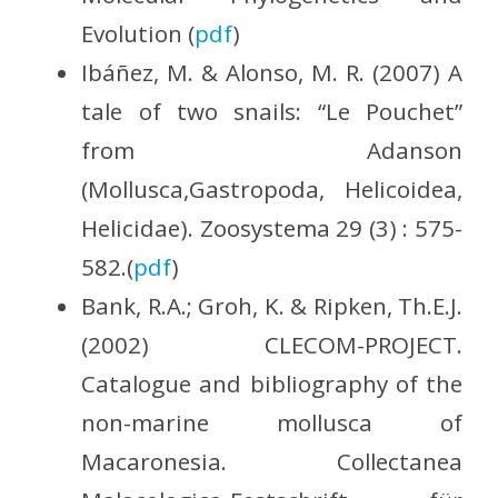
Evolution (
pdf
)
Ibáñez, M. & Alonso, M. R. (2007) A
tale of two snails: “Le Pouchet”
from Adanson
(Mollusca,Gastropoda, Helicoidea,
Helicidae). Zoosystema 29 (3) : 575-
582.(
pdf
)
Bank, R.A.; Groh, K. & Ripken, Th.E.J.
(2002) CLECOM-PROJECT.
Catalogue and bibliography of the
non-marine mollusca of
Macaronesia. Collectanea