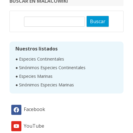
BUSCAR EN MALACOWIKI
B
u
s
c
Nuestros listados
a
● Especies Continentales
r
● Sinónimos Especies Continentales
● Especies Marinas
● Sinónimos Especies Marinas
Facebook
YouTube