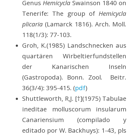
Genus
Hemicycla
Swainson 1840 on
Tenerife: The group of
Hemicycla
plicaria
(Lamarck 1816). Arch. Moll.
118(1/3): 77-103.
Groh, K.(1985) Landschnecken aus
quartären Wirbeltierfundstellen
der Kanarischen Inseln
(Gastropoda). Bonn. Zool. Beitr.
36(3/4): 395-415. (
pdf
)
Shuttleworth, R,J. [†](1975) Tabulae
ineditae molluscorum insularum
Canariensium (compilado y
editado por W. Backhuys): 1-43, pls