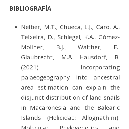
BIBLIOGRAFÍA
Neiber, M.T., Chueca, L.J., Caro, A.,
Teixeira, D., Schlegel, K.A., Gómez-
Moliner, B.J., Walther, F.,
Glaubrecht, M.& Hausdorf, B.
(2021) Incorporating
palaeogeography into ancestral
area estimation can explain the
disjunct distribution of land snails
in Macaronesia and the Balearic
Islands (Helicidae: Allognathini).
Molecular Phylogenetics and