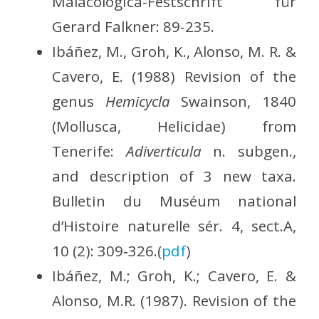
Malacologica-Festschrift für
Gerard Falkner: 89-235.
Ibáñez, M., Groh, K., Alonso, M. R. &
Cavero, E. (1988) Revision of the
genus
Hemicycla
Swainson, 1840
(Mollusca, Helicidae) from
Tenerife:
Adiverticula
n. subgen.,
and description of 3 new taxa.
Bulletin du Muséum national
d’Histoire naturelle sér. 4, sect.A,
10 (2): 309‑326.(
pdf
)
Ibáñez, M.; Groh, K.; Cavero, E. &
Alonso, M.R. (1987). Revision of the