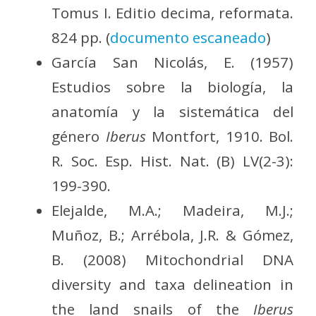
Tomus I. Editio decima, reformata.
824 pp. (
documento escaneado
)
García San Nicolás, E. (1957)
Estudios sobre la biología, la
anatomía y la sistemática del
género
Iberus
Montfort, 1910. Bol.
R. Soc. Esp. Hist. Nat. (B) LV(2-3):
199-390.
Elejalde, M.A.; Madeira, M.J.;
Muñoz, B.; Arrébola, J.R. & Gómez,
B. (2008) Mitochondrial DNA
diversity and taxa delineation in
the land snails of the
Iberus