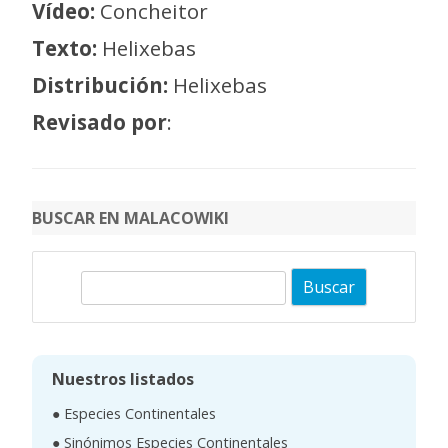
Vídeo:
Concheitor
Texto:
Helixebas
Distribución:
Helixebas
Revisado por
:
BUSCAR EN MALACOWIKI
B
u
s
c
Nuestros listados
a
● Especies Continentales
r
● Sinónimos Especies Continentales