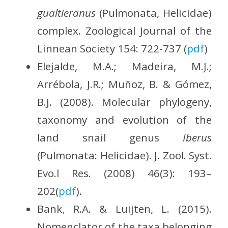
gualtieranus
(Pulmonata, Helicidae)
complex. Zoological Journal of the
Linnean Society 154: 722-737 (
pdf
)
Elejalde, M.A.; Madeira, M.J.;
Arrébola, J.R.; Muñoz, B. & Gómez,
B.J. (2008). Molecular phylogeny,
taxonomy and evolution of the
land snail genus
Iberus
(Pulmonata: Helicidae). J. Zool. Syst.
Evo.l Res. (2008) 46(3): 193–
202(
pdf
).
Bank, R.A. & Luijten, L. (2015).
Nomenclator of the taxa belonging