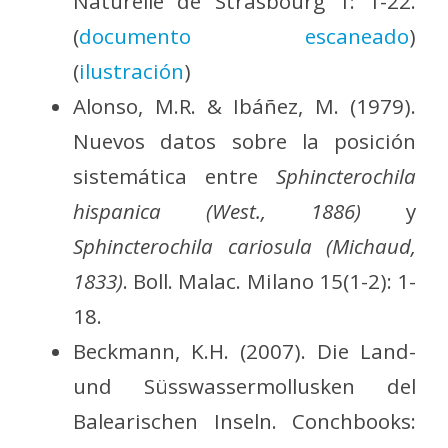
Naturelle de Strasbourg 1: 1-22.
(
documento escaneado
)
(
ilustración
)
Alonso, M.R. & Ibáñez, M. (1979).
Nuevos datos sobre la posición
sistemática entre
Sphincterochila
hispanica (West., 1886)
y
Sphincterochila cariosula (Michaud,
1833)
. Boll. Malac. Milano 15(1-2): 1-
18.
Beckmann, K.H. (2007). Die Land-
und Süsswassermollusken del
Balearischen Inseln. Conchbooks: