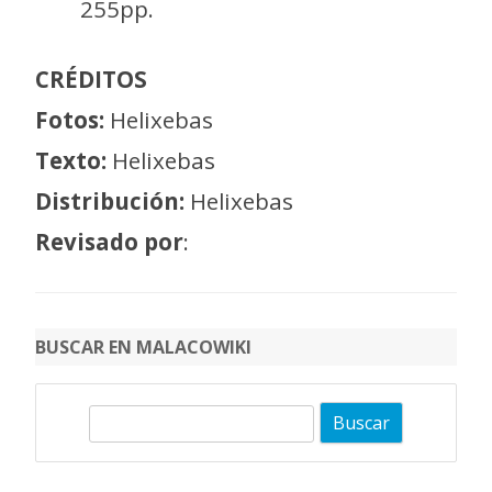
255pp.
CRÉDITOS
Fotos:
Helixebas
Texto:
Helixebas
Distribución:
Helixebas
Revisado por
:
BUSCAR EN MALACOWIKI
B
u
s